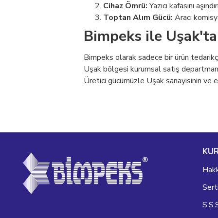
Cihaz Ömrü:
Yazıcı kafasını aşınd
Toptan Alım Gücü:
Aracı komisyo
Bimpeks ile Uşak't
Bimpeks olarak sadece bir ürün tedarikçis
Uşak bölgesi kurumsal satış departmanımız
Üretici gücümüzle Uşak sanayisinin ve e
KU
Hakk
Serti
S.S.