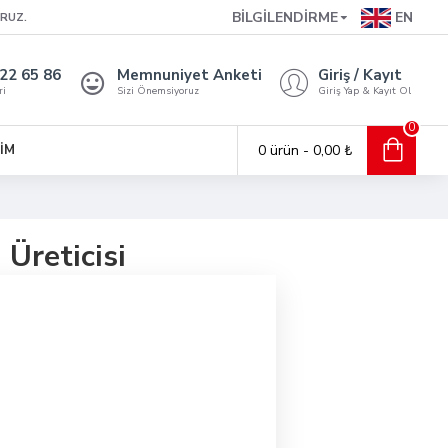
EN
BILGILENDIRME
ORUZ.
422 65 86
Memnuniyet Anketi
Giriş / Kayıt
ri
Sizi Önemsiyoruz
Giriş Yap & Kayıt Ol
0
ŞİM
0 ürün - 0,00 ₺
Üreticisi