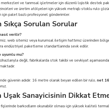
merkezleri ve tarımsal işletmeler için düzenli lojistik destek pak
ncirleri ve üretim atölyeleri için yüksek metrajlı stoklu rulo çözü
ı için palet bazlı profesyonel gönderimler.
in Sıkça Sorulan Sorular
asıl verilir?
iz, web sitemiz veya kurumsal iletişim hattımız üzerinden bölge
onra endüstriyel paketleme standartlarında sevk edilir.
le uyumlu mu?
hazlarıyla değil, fabrikalarda stok takibi ve sevkiyat aşamasında 
maktadır.
nde güvenin adıdır. 16 metre olarak beyan edilen bir rulo,
net 16
ruz.
 Uşak Sanayicisinin Dikkat Etm
fişlerinde barkodların okunabilir olması için yüksek kaliteli terma