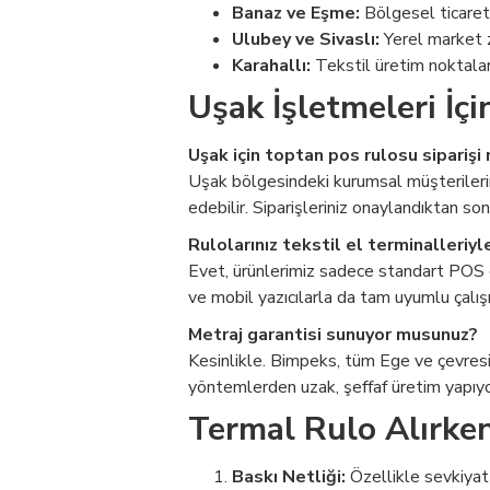
Banaz ve Eşme:
Bölgesel ticaret 
Ulubey ve Sivaslı:
Yerel market zi
Karahallı:
Tekstil üretim noktalar
Uşak İşletmeleri İç
Uşak için toptan pos rulosu siparişi n
Uşak bölgesindeki kurumsal müşterilerim
edebilir. Siparişleriniz onaylandıktan s
Rulolarınız tekstil el terminalleriy
Evet, ürünlerimiz sadece standart POS ci
ve mobil yazıcılarla da tam uyumlu çalış
Metraj garantisi sunuyor musunuz?
Kesinlikle. Bimpeks, tüm Ege ve çevresi
yöntemlerden uzak, şeffaf üretim yapıyo
Termal Rulo Alırken
Baskı Netliği:
Özellikle sevkiyat 