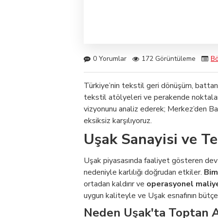
0 Yorumlar
172 Görüntüleme
Bö
Türkiye’nin tekstil geri dönüşüm, batta
tekstil atölyeleri ve perakende noktalar
vizyonunu analiz ederek; Merkez’den Ba
eksiksiz karşılıyoruz.
Uşak Sanayisi ve Te
Uşak piyasasında faaliyet gösteren dev t
nedeniyle karlılığı doğrudan etkiler.
Bim
ortadan kaldırır ve
operasyonel maliy
uygun kaliteyle ve Uşak esnafının bütçes
Neden Uşak'ta Toptan A