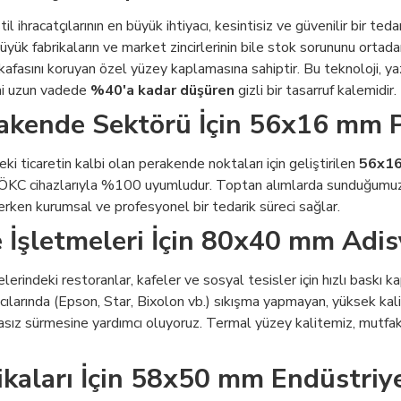
ihracatçılarının en büyük ihtiyacı, kesintisiz ve güvenilir bir tedar
yük fabrikaların ve market zincirlerinin bile stok sorununu ortada
 kafasını koruyan özel yüzey kaplamasına sahiptir. Bu teknoloji, ya
ini uzun vadede
%40'a kadar düşüren
gizli bir tasarruf kalemidir.
akende Sektörü İçin 56x16 mm 
i ticaretin kalbi olan perakende noktaları için geliştirilen
56x16
l ÖKC cihazlarıyla %100 uyumludur. Toptan alımlarda sunduğumuz 
derken kurumsal ve profesyonel bir tedarik süreci sağlar.
 İşletmeleri İçin 80x40 mm Adis
lerindeki restoranlar, kafeler ve sosyal tesisler için hızlı baskı k
cılarında (Epson, Star, Bixolon vb.) sıkışma yapmayan, yüksek kal
asız sürmesine yardımcı oluyoruz. Termal yüzey kalitemiz, mutfak
rikaları İçin 58x50 mm Endüstriy