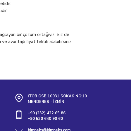
lidir.
dır.
sağlayan bir çözüm ortağıyız. Siz de
avantajlı fiyat teklifi alabilirsiniz.
İTOB OSB 10031 SOKAK NO:10
MENDERES - İZMİR
+90 (232) 422 65 86
+90 530 640 90 60
bimpeks@bimpeks.com