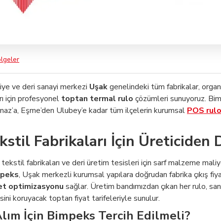
lgeler
niye ve deri sanayi merkezi
Uşak
genelindeki tüm fabrikalar, orga
ı için profesyonel
toptan termal rulo
çözümleri sunuyoruz. Bimp
naz’a, Eşme’den Ulubey’e kadar tüm ilçelerin kurumsal
POS rul
kstil Fabrikaları İçin Üreticide
ekstil fabrikaları ve deri üretim tesisleri için sarf malzeme mali
peks
, Uşak merkezli kurumsal yapılara doğrudan fabrika çıkış fiya
et optimizasyonu
sağlar. Üretim bandımızdan çıkan her rulo, sana
ini koruyacak toptan fiyat tarifeleriyle sunulur.
lım İçin Bimpeks Tercih Edilmeli?