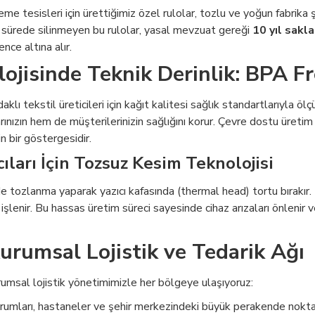
leme tesisleri için ürettiğimiz özel rulolar, tozlu ve yoğun fabrika 
 sürede silinmeyen bu rulolar, yasal mevzuat gereği
10 yıl sakl
ence altına alır.
ojisinde Teknik Derinlik: BPA Fr
daklı tekstil üreticileri için kağıt kalitesi sağlık standartlarıyla ö
rınızın hem de müşterilerinizin sağlığını korur. Çevre dostu üretim
 bir göstergesidir.
cıları İçin Tozsuz Kesim Teknolojisi
e tozlanma yaparak yazıcı kafasında (thermal head) tortu bırakır. B
işlenir. Bu hassas üretim süreci sayesinde cihaz arızaları önlenir 
Kurumsal Lojistik ve Tedarik Ağı
umsal lojistik yönetimimizle her bölgeye ulaşıyoruz:
mları, hastaneler ve şehir merkezindeki büyük perakende noktaları