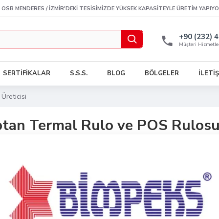
 OSB MENDERES / İZMIR'DEKI TESISIMIZDE YÜKSEK KAPASITEYLE ÜRETIM YAPIY
+90 (232) 
Müşteri Hizmetle
SERTİFİKALAR
S.S.S.
BLOG
BÖLGELER
İLETİ
reticisi
tan Termal Rulo ve POS Rulosu 