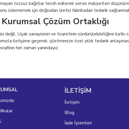
ırmayan tozsuz kağıtlar tercih edilerek servis maliyetleri düşürülme
nu ödememek için doğrudan üretici fabrikadan tedarik sağlanmalı
a Kurumsal Çözüm Ortaklığı
i değil, Uşak sanayisinin ve ticaretinin sürdürülebilirliğine katkı 
la iletişime geçerek, işletmenize özel yıllık tedarik anlaşması ve 
snafının her zaman yanındayız.
RUMSAL
İLETİŞİM
ımızda
İletişim
fikalar
Blog
S.
İade İşlemleri