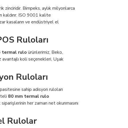
ik zinciridir. Bimpeks, aylık milyonlarca
n kaldırır. ISO 9001 kalite
zar kasaların ve endüstriyel el
POS Ruloları
 termal rulo
ürünlerimiz, Beko,
avantajlı koli seçenekleri, Uşak
yon Ruloları
apasitesine sahip adisyon ruloları
iteli
80 mm termal rulo
 siparişlerinin her zaman net okunmasını
el Rulolar