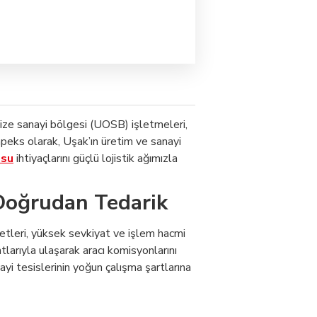
nize sanayi bölgesi (UOSB) işletmeleri,
eks olarak, Uşak’ın üretim ve sanayi
osu
ihtiyaçlarını güçlü lojistik ağımızla
n Doğrudan Tedarik
yetleri, yüksek sevkiyat ve işlem hacmi
tlarıyla ulaşarak aracı komisyonlarını
yi tesislerinin yoğun çalışma şartlarına