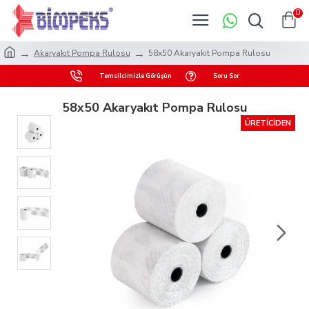
0
Akaryakıt Pompa Rulosu
58x50 Akaryakıt Pompa Rulosu
Temsilcimizle Görüşün
Soru Sor
58x50 Akaryakıt Pompa Rulosu
ÜRETİCİDEN