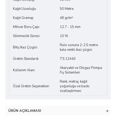
Kağıt Uzunluğu
50 Metre
Kağıt Gramajı
48 gr/m²
Mihver Boru Çapı
12.7 - 15 mm
Silinmezlik Süresi
10 Yıl
Rulo sonuna 2-2.5 metre
Bitiş İkaz Çizgisi
kala renkli ikaz çizgisi
Üretim Standardı
TS 12440
Akaryakıt ve Otogaz Pompa
Kullanım Alanı
Fiş Sistemleri
Renk, metraj, kağıt
Özel Üretim Seçenekleri
yoğunluğu ve baskı
özelleştirmesi
ÜRÜN AÇIKLAMASI